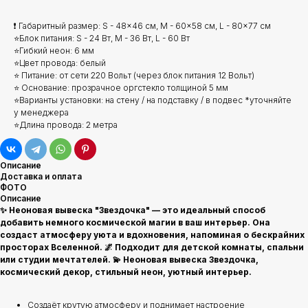
❗ Габаритный размер: S - 48x46 см, M - 60x58 см, L - 80x77 см
⭐Блок питания: S - 24 Вт, M - 36 Вт, L - 60 Вт
⭐Гибкий неон: 6 мм
⭐Цвет провода: белый
⭐ Питание: от сети 220 Вольт (через блок питания 12 Вольт)
⭐ Основание: прозрачное оргстекло толщиной 5 мм
⭐Варианты установки: на стену / на подставку / в подвес *уточняйте
у менеджера
⭐Длина провода: 2 метра
Описание
Доставка и оплата
ФОТО
Описание
✨ Неоновая вывеска "Звездочка" — это идеальный способ
добавить немного космической магии в ваш интерьер. Она
создаст атмосферу уюта и вдохновения, напоминая о бескрайних
просторах Вселенной. 🌌 Подходит для детской комнаты, спальни
или студии мечтателей. 💫 Неоновая вывеска Звездочка,
космический декор, стильный неон, уютный интерьер.
Создаёт крутую атмосферу и поднимает настроение