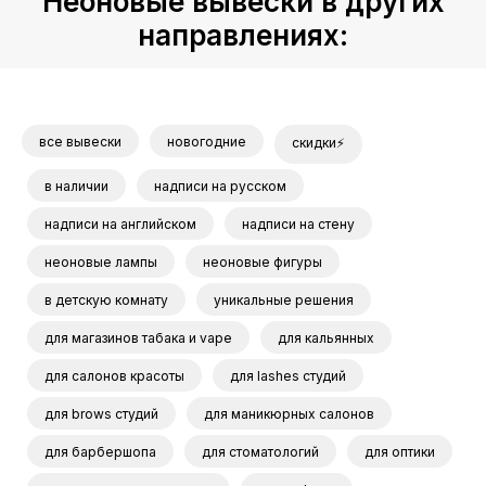
Неоновые вывески в других
направлениях:
все вывески
новогодние
скидки⚡
в наличии
надписи на русском
надписи на английском
надписи на стену
неоновые лампы
неоновые фигуры
в детскую комнату
уникальные решения
для магазинов табака и vape
для кальянных
для салонов красоты
для lashes студий
для brows студий
для маникюрных салонов
для барбершопа
для стоматологий
для оптики