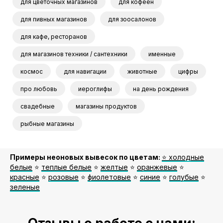
для цветочных магазинов
для кофеен
для пивных магазинов
для зоосалонов
для кафе, ресторанов
для магазинов техники / сантехники
именные
космос
для навигации
животные
цифры
про любовь
иероглифы
на день рождения
свадебные
магазины продуктов
рыбные магазины
Примеры неоновых вывесок по цветам:
⭐️ холодные
белые
⭐️
теплые белые
⭐️
желтые
⭐️
оранжевые
⭐️
красные
⭐️
розовые
⭐️
фиолетовые
⭐️
синие
⭐️
голубые
⭐️
зеленые