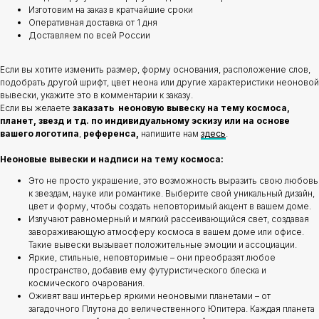
Изготовим на заказ в кратчайшие сроки
Оперативная доставка от 1 дня
Доставляем по всей России
Если вы хотите изменить размер, форму основания, расположение слов,
подобрать другой шрифт, цвет неона или другие характеристики неоновой
вывески, укажите это в комментарии к заказу.
Если вы желаете
заказать неоновую вывеску на тему космоса,
планет, звезд и тд. по индивидуальному эскизу или на основе
вашего логотипа
,
референса,
напишите нам
здесь
.
Неоновые вывески и надписи на тему космоса:
Это не просто украшение, это возможность выразить свою любовь
к звездам, науке или романтике. Выберите свой уникальный дизайн,
цвет и форму, чтобы создать неповторимый акцент в вашем доме.
Излучают равномерный и мягкий рассеивающийся свет, создавая
завораживающую атмосферу космоса в вашем доме или офисе.
Такие вывески вызывает положительные эмоции и ассоциации.
Яркие, стильные, неповторимые – они преобразят любое
пространство, добавив ему футуристического блеска и
космического очарования.
Оживят ваш интерьер яркими неоновыми планетами – от
загадочного Плутона до величественного Юпитера. Каждая планета