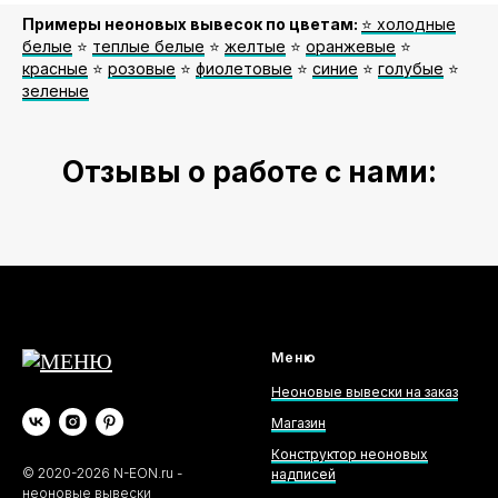
Примеры неоновых вывесок по цветам:
⭐️ холодные
белые
⭐️
теплые белые
⭐️
желтые
⭐️
оранжевые
⭐️
красные
⭐️
розовые
⭐️
фиолетовые
⭐️
синие
⭐️
голубые
⭐️
зеленые
Отзывы о работе с нами:
Меню
Неоновые вывески на заказ
Магазин
Конструктор неоновых
©
2020-2026
N-EON.ru -
надписей
неоновые вывески