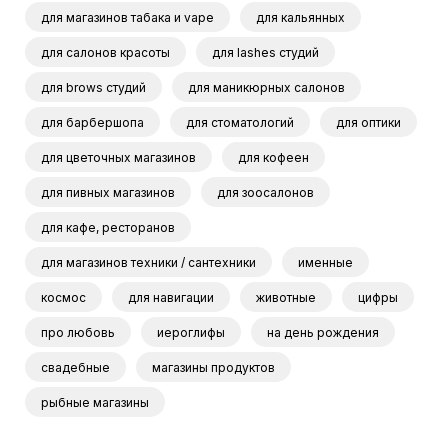
для магазинов табака и vape
для кальянных
для салонов красоты
для lashes студий
для brows студий
для маникюрных салонов
для барбершопа
для стоматологий
для оптики
для цветочных магазинов
для кофеен
для пивных магазинов
для зоосалонов
для кафе, ресторанов
для магазинов техники / сантехники
именные
космос
для навигации
животные
цифры
про любовь
иероглифы
на день рождения
свадебные
магазины продуктов
рыбные магазины