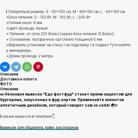
❗ Габаритный размер: S - 55x100 см, M - 69x125 см, L - 83x150 см
⭐Блок питания: S - 120 Вт, M - 150 Вт, L - 200 Вт
⭐Гибкий неон: 6 мм
⭐Цвет провода: белый
⭐ Питание: от сети 220 Вольт (через блок питания 12 Вольт)
⭐ Основание: прозрачное оргстекло толщиной 5 мм
⭐Варианты установки: на стену / на подставку / в подвес *уточняйте
у менеджера
⭐Длина провода: 2 метра
Описание
Доставка и оплата
ФОТО
Описание
🌭 Неоновая вывеска "Еда фастфуд" станет ярким акцентом для
бургерных, закусочных и фуд-кортов. Привлекайте клиентов
аппетитным дизайном, который говорит сам за себя! 🍟✨
Больше вывесок в тематике👇
Вывески для общепита, кафе, ресторанов