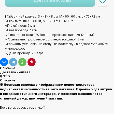
Добавить в корзину
❗ Габаритный размер: S - 48x48 см, M - 60x60 см, L - 72x72 см
⭐Блок питания: S - 60 Вт, M - 120 Вт, L - 120 Вт
⭐Гибкий неон: 6 мм
⭐Цвет провода: белый
⭐ Питание: от сети 220 Вольт (через блок питания 12 Вольт)
⭐ Основание: прозрачное оргстекло толщиной 5 мм
⭐Варианты установки: на стену / на подставку / в подвес *уточняйте
у менеджера
⭐Длина провода: 2 метра
Описание
Доставка и оплата
ФОТО
Описание
🌸 Неоновая вывеска с изображением лепестков лотоса
подчеркнет изысканность вашего магазина. Идеально для витрин
и создания стильного интерьера. ✨ Неоновая вывеска лотос,
стильный декор, цветочный магазин.
Больше вывесок в тематике👇