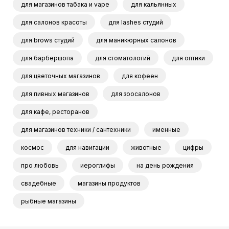
для магазинов табака и vape
для кальянных
для салонов красоты
для lashes студий
для brows студий
для маникюрных салонов
для барбершопа
для стоматологий
для оптики
для цветочных магазинов
для кофеен
для пивных магазинов
для зоосалонов
для кафе, ресторанов
для магазинов техники / сантехники
именные
космос
для навигации
животные
цифры
про любовь
иероглифы
на день рождения
свадебные
магазины продуктов
рыбные магазины