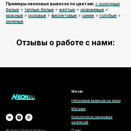
Примеры неоновых вывесок по цветам:
⭐️ холодные
белые
⭐️
теплые белые
⭐️
желтые
⭐️
оранжевые
⭐️
красные
⭐️
розовые
⭐️
фиолетовые
⭐️
синие
⭐️
голубые
⭐️
зеленые
Отзывы о работе с нами:
Меню
Неоновые вывески на заказ
Магазин
Конструктор неоновых
надписей
О нас
©
2020-2026
N-EON.ru -